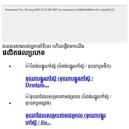
សរសេរសាររបស់អ្នកនៅទីនេះ ហើយផ្ញើវាមកយើង
ផលិតផល
ប្រភេទ
ទុយោបង្ហូរកៅស៊ូ (ទុយោបង្ហូរកៅស៊ូ /
Dredgin...
ទុយោដែលសម្របតាមជម្រាល (ទុយោបង្ហូរ
កៅស៊ូ / Dr...