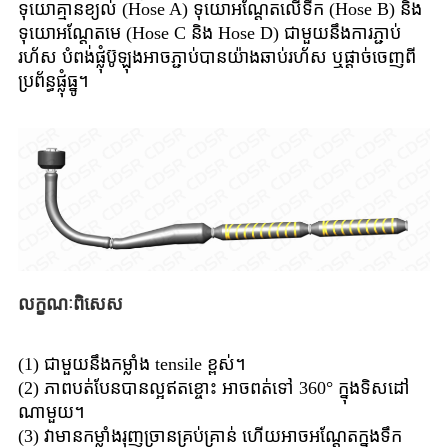
ទុយោគ្មានខ្យល់ (Hose A) ទុយោអណ្តែតលើទឹក (Hose B) និង
ទុយោអណ្តែតមេ (Hose C និង Hose D) ជាមួយនឹងការភ្ជាប់
រហ័ស បំពង់ផ្លុំប៊ូឡុងអាចភ្ជាប់បានយ៉ាងឆាប់រហ័ស ឬផ្តាច់ចេញពី
ប្រព័ន្ធផ្លុំធ្នូ។
លក្ខណៈពិសេស
(1) ជាមួយនឹងកម្លាំង tensile ខ្ពស់។
(2) ភាពបត់បែនបានល្អឥតខ្ចោះ អាចពត់ទៅ 360° ក្នុងទិសដៅ
ណាមួយ។
(3) វាមានកម្លាំងរុញច្រានគ្រប់គ្រាន់ ហើយអាចអណ្តែតក្នុងទឹក