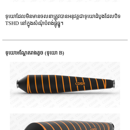
ទុយោដែលមិនមានចលនាត្រូវបានអនុវត្តជាទុយោដំបូងដែលបិទ
TSHD នៅក្នុងសំណុំបំពង់ផ្លុំធ្នូ។
ទុយោ​អណ្តែត​រាង​តូច (ទុយោ B)