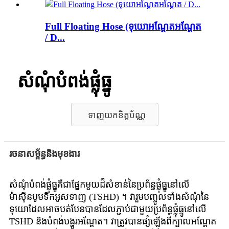
Full Floating Hose (ទុយោអណ្តែតអណ្តែត
/ D...
សំណុំបំពង់ផ្លុំធ្នូ
ទាញយកខិត្តប័ណ្ណ
រចនាសម្ព័ន្ធនិងមុខងារ
សំណុំបំពង់ផ្លុំធ្នូគឺជាផ្នែកមួយដ៏សំខាន់នៃប្រព័ន្ធផ្លុំធ្នូនៅលើ
ម៉ាស៊ីនបូមទឹកអូសទាញ (TSHD) ។ វារួមបញ្ចូលទាំងសំណុំនៃ
ទុយោដែលអាចបត់បែនបានដែលភ្ជាប់ជាមួយប្រព័ន្ធផ្លុំធ្នូនៅលើ
TSHD និងបំពង់បង្ហូរអណ្តែត។ វាត្រូវបានផ្សំឡើងពីក្បាលអណ្តែត