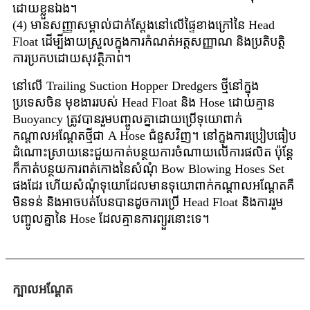
ដោយខ្លួនឯង។
(4) មានសញ្ញាសម្គាល់ជាក់ស្តែងនៅលើផ្ទៃខាងក្រៅនៃ Head
Float ដើម្បីងាយស្រួលក្នុងការកំណត់អត្តសញ្ញាណ និងប្រតិបត្តិ
ការប្រកបដោយសុវត្ថិភាព។
នៅលើ Trailing Suction Hopper Dredgers ថ្មីនៅក្នុង
ប្រទេសចិន មុខងាររបស់ Head Float និង Hose ដោយគ្មាន
Buoyancy ត្រូវបានរួមបញ្ចូលគ្នាដោយប្រើទុយោពាក់
កណ្តាលអណ្តែតថ្មីជា A Hose ជំនួសវិញ។ នៅក្នុងការប្រៀបធៀប
ដំណោះស្រាយនេះជួយកាត់បន្ថយការចំណាយលើការផលិត ប៉ុន្តែ
ក៏កាត់បន្ថយការពត់កោងនៃសំណុំ Bow Blowing Hoses Set
ផងដែរ ហើយសំណុំទុយោដែលមានទុយោពាក់កណ្តាលអណ្តែតគឺ
មិនទន់ និងអាចបត់បែនបានដូចការប្រើ Head Float និងការរួម
បញ្ចូលគ្នានៃ Hose ដែលគ្មានការព្យួរនោះទេ។
ក្បាលអណ្តែត