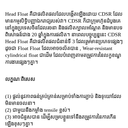
Head Float គឺជាផលិតផលដែលបង្កើតឡើងដោយ CDSR ដែល
មានកម្មសិទ្ធិបញ្ញាឯករាជ្យរបស់វា។ CDSR ក៏ជាក្រុមហ៊ុនដំបូងគេ
នៅក្នុងប្រទេសចិនដែលរចនា និងផលិតក្បាលអណ្តែត និងមានបទ
ពិសោធន៍ជាង 20 ឆ្នាំក្នុងការផលិត។ នាពេលបច្ចុប្បន្ននេះ CDSR
Head Float គឺជាផលិតផលជំនាន់ទី 3 ដែលរួមមានប្រភេទផ្សេងៗ
ដូចជា Float Float ដែលអាចចល័តបាន , Wear-resistant
cylindrical float ជាដើម ដែលបំពេញតាមតម្រូវការនៃលក្ខខណ្ឌ
ការងារផ្សេងៗគ្នា។
លក្ខណៈពិសេស
(1) ផ្តល់នូវភាពធន់គ្រប់គ្រាន់សម្រាប់ទាំងការភ្ជាប់ និងទុយោដែល
មិនមានចលនា។
(2) ជាមួយនឹងកម្លាំង tensile ខ្ពស់។
(3) អាចជំនួសបាន ដើម្បីសម្របខ្លួនទៅនឹងតម្រូវការនៃការកើន
ឡើងខុសៗគ្នា។