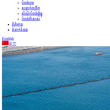
បំពង់បូម
សន្លាក់ពង្រីក
សំណុំបំពង់ផ្លុំធ្នូ
បំពង់ពិសេស
ព័ត៌មាន
ទំនាក់ទំនង
English
中文