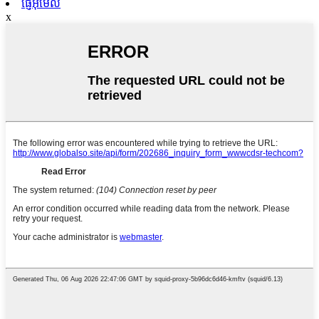
ផ្ញើអ៊ីមែល
x