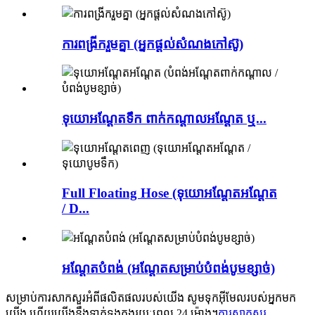
ការពង្រីករួមគ្នា (អ្នកផ្តល់សំណងកៅស៊ូ)
ទុយោអណ្តែតទឹក ពាក់កណ្តាលអណ្តែត ឬ...
Full Floating Hose (ទុយោអណ្តែតអណ្តែត
/ D...
អណ្ដែតបំពង់ (អណ្ដែតសម្រាប់បំពង់បូមខ្សាច់)
សម្រាប់ការសាកសួរអំពីផលិតផលរបស់យើង សូមទុកអ៊ីមែលរបស់អ្នកមក
យើង ហើយយើងនឹងទាក់ទងក្នុងរយៈពេល 24 ម៉ោង។
ការសាកសួរ