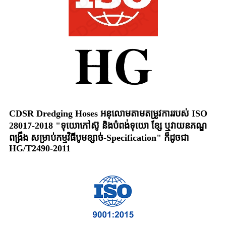
CDSR Dredging Hoses អនុលោមតាមតម្រូវការរបស់ ISO
28017-2018 "ទុយោកៅស៊ូ និងបំពង់ទុយោ ខ្សែ ឬវាយនភណ្ឌ
ពង្រឹង សម្រាប់កម្មវិធីបូមខ្សាច់-Specification" ក៏ដូចជា
HG/T2490-2011