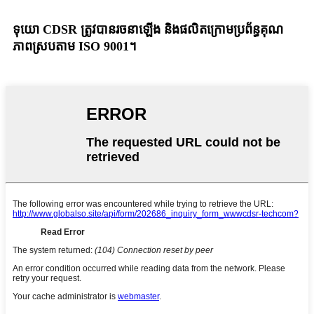
ទុយោ CDSR ត្រូវបានរចនាឡើង និងផលិតក្រោមប្រព័ន្ធគុណ
ភាពស្របតាម ISO 9001។