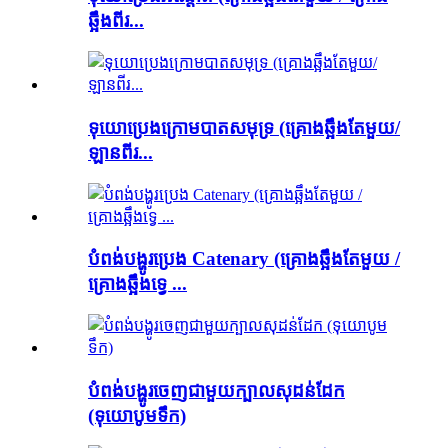
ឆ្អឹងពីរ...
ទុយោប្រេងក្រោមបាតសមុទ្រ (គ្រោងឆ្អឹងតែមួយ/
ឡានពីរ...
បំពង់បង្ហូរប្រេង Catenary (គ្រោងឆ្អឹងតែមួយ /
គ្រោងឆ្អឹងទ្វេ ...
បំពង់បង្ហូរចេញជាមួយក្បាលសុដន់ដែក
(ទុយោបូមទឹក)