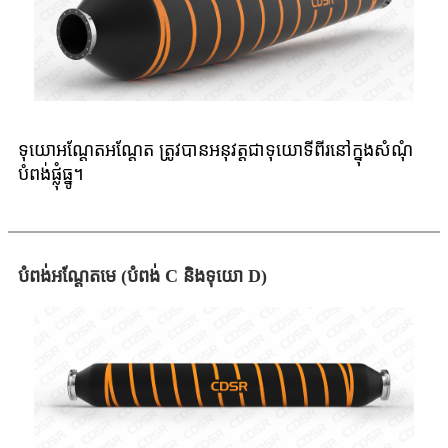
ទុយោអណ្តែតអណ្តែត ត្រូវបានអនុវត្តជាទុយោទីពីរនៅក្នុងសំណុំ
បំពង់ផ្លុំធ្នូ។
បំពង់អណ្តែតមេ (បំពង់ C និងទុយោ D)