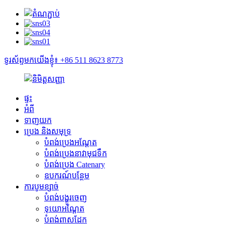
ទូរស័ព្ទមកយើងខ្ញុំ៖ +86 511 8623 8773
ផ្ទះ
អំពី
ទាញយក
ប្រេង និងសមុទ្រ
បំពង់ប្រេងអណ្តែត
បំពង់ប្រេងនាវាមុជទឹក
បំពង់ប្រេង Catenary
ឧបករណ៍បន្ថែម
ការបូមខ្សាច់
បំពង់បង្ហូរចេញ
ទុយោអណ្តែត
បំពង់ពាសដែក