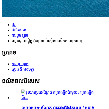
ផ្ទះ
ផលិតផល
ការបូមខ្សាច់
ឈុតទុយោផ្លុំធ្នូ (សម្រាប់ម៉ាស៊ីនបូមទឹកតាមក្រោយ)
ប្រភេទ
ការបូមខ្សាច់
ប្រេង និងសមុទ្រ
ផលិតផលពិសេស
ទុយោប្រេងអណ្តែត (គ្រោងឆ្អឹងតែមួយ / គ្រោង