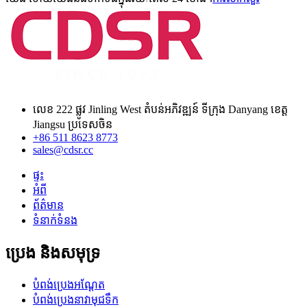
លេខ 222 ផ្លូវ Jinling West តំបន់អភិវឌ្ឍន៍ ទីក្រុង Danyang ខេត្ត
Jiangsu ប្រទេសចិន
+86 511 8623 8773
sales@cdsr.cc
ផ្ទះ
អំពី
ព័ត៌មាន
ទំនាក់ទំនង
ប្រេង និងសមុទ្រ
បំពង់ប្រេងអណ្តែត
បំពង់ប្រេងនាវាមុជទឹក