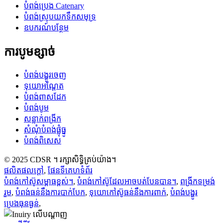
បំពង់ប្រេង Catenary
បំពង់ស្រូបយកទឹកសមុទ្រ
ឧបករណ៍បន្ថែម
ការបូមខ្សាច់
បំពង់បង្ហូរចេញ
ទុយោអណ្តែត
បំពង់ពាសដែក
បំពង់បូម
សន្លាក់ពង្រីក
សំណុំបំពង់ផ្លុំធ្នូ
បំពង់ពិសេស
© 2025 CDSR ។ រក្សាសិទ្ធិគ្រប់យ៉ាង។
ផលិតផលក្តៅ
,
ផែនទីគេហទំព័រ
បំពង់កៅស៊ូសម្ពាធខ្ពស់។
,
បំពង់កៅស៊ូដែលអាចបត់បែនបាន។
,
ពង្រីកទម្រង់
រួម
,
បំពង់ធន់នឹងការបាក់បែក
,
ទុយោកៅស៊ូធន់នឹងការពាក់
,
បំពង់បង្ហូរ
ប្រេងធុនធ្ងន់
,