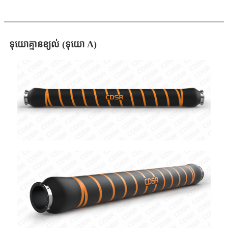
ទុយោគ្មានខ្យល់ (ទុយោ A)