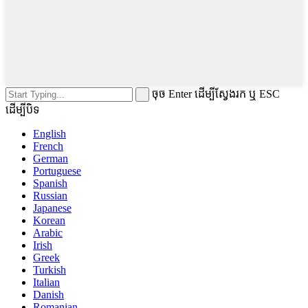
ចុច Enter ដើម្បីស្វែងរក ឬ ESC
ដើម្បីបិទ
English
French
German
Portuguese
Spanish
Russian
Japanese
Korean
Arabic
Irish
Greek
Turkish
Italian
Danish
Romanian