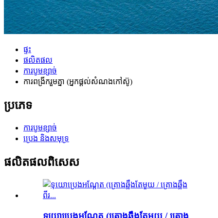
ផ្ទះ
ផលិតផល
ការបូមខ្សាច់
ការពង្រីករួមគ្នា (អ្នកផ្តល់សំណងកៅស៊ូ)
ប្រភេទ
ការបូមខ្សាច់
ប្រេង និងសមុទ្រ
ផលិតផលពិសេស
ទុយោប្រេងអណ្តែត (គ្រោងឆ្អឹងតែមួយ / គ្រោង