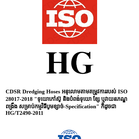
CDSR Dredging Hoses អនុលោមតាមតម្រូវការរបស់ ISO
28017-2018 "ទុយោកៅស៊ូ និងបំពង់ទុយោ ខ្សែ ឬវាយនភណ្ឌ
ពង្រឹង សម្រាប់កម្មវិធីបូមខ្សាច់-Specification" ក៏ដូចជា
HG/T2490-2011