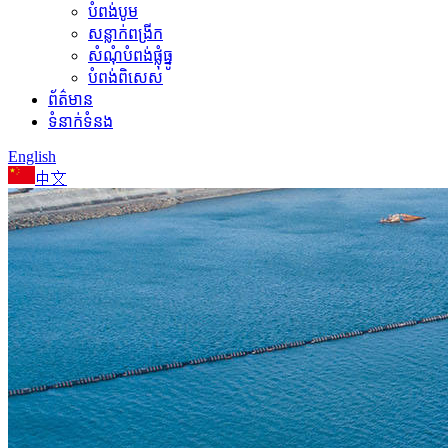
បំពង់បូម
សន្លាក់ពង្រីក
សំណុំបំពង់ផ្លុំធ្នូ
បំពង់ពិសេស
ព័ត៌មាន
ទំនាក់ទំនង
English
中文