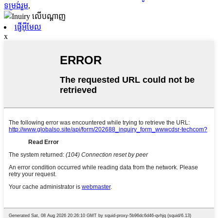
ទម្រង់រួម
,
ផ្ញើអ៊ីមែល
x