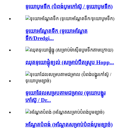
ទុយោបូមទឹក (បំពង់បូមកៅស៊ូ / ទុយោបូមទឹក)
ទុយោអណ្តែតទឹក (ទុយោអណ្តែត
ទឹក/Dredgi...
ឈុតទុយោផ្លុំខ្យល់ (សម្រាប់បឺតស្រូប Hopp...
ទុយោដែលសម្របតាមជម្រាល (ទុយោបង្ហូរ
កៅស៊ូ / Dr...
អណ្ដែតបំពង់ (អណ្ដែតសម្រាប់បំពង់បូមខ្សាច់)