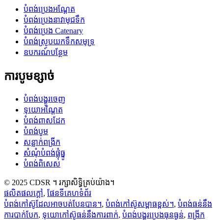
បំពង់ប្រេងអណ្តែត
បំពង់ប្រេងនាវាមុជទឹក
បំពង់ប្រេង Catenary
បំពង់ស្រូបយកទឹកសមុទ្រ
ឧបករណ៍បន្ថែម
ការបូមខ្សាច់
បំពង់បង្ហូរចេញ
ទុយោអណ្តែត
បំពង់ពាសដែក
បំពង់បូម
សន្លាក់ពង្រីក
សំណុំបំពង់ផ្លុំធ្នូ
បំពង់ពិសេស
© 2025 CDSR ។ រក្សាសិទ្ធិគ្រប់យ៉ាង។
ផលិតផលក្តៅ
,
ផែនទីគេហទំព័រ
បំពង់កៅស៊ូដែលអាចបត់បែនបាន។
,
បំពង់កៅស៊ូសម្ពាធខ្ពស់។
,
បំពង់ធន់នឹង
ការបាក់បែក
,
ទុយោកៅស៊ូធន់នឹងការពាក់
,
បំពង់បង្ហូរប្រេងធុនធ្ងន់
,
ពង្រីក