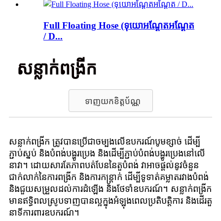
Full Floating Hose (ទុយោអណ្តែតអណ្តែត
/ D...
សន្លាក់ពង្រីក
ទាញយកខិត្តប័ណ្ណ
សន្លាក់ពង្រីក ត្រូវបានប្រើជាចម្បងលើឧបករណ៍បូមខ្សាច់ ដើម្បី
ភ្ជាប់ស្នប់ និងបំពង់បង្ហូរប្រេង និងដើម្បីភ្ជាប់បំពង់បង្ហូរប្រេងនៅលើ
នាវា។ ដោយសារតែភាពបត់បែននៃតួបំពង់ វាអាចផ្តល់នូវចំនួន
ជាក់លាក់នៃការពង្រីក និងការកន្ត្រាក់ ដើម្បីទូទាត់គម្លាតរវាងបំពង់
និងជួយសម្រួលដល់ការដំឡើង និងថែទាំឧបករណ៍។ សន្លាក់ពង្រីក
មានឥទ្ធិពលស្រូបទាញបានល្អក្នុងអំឡុងពេលប្រតិបត្តិការ និងដើរតួ
នាទីការពារឧបករណ៍។