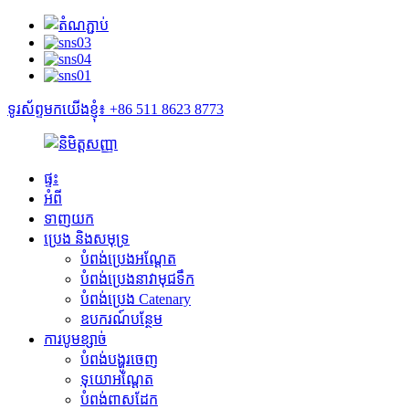
ទូរស័ព្ទមកយើងខ្ញុំ៖ +86 511 8623 8773
ផ្ទះ
អំពី
ទាញយក
ប្រេង និងសមុទ្រ
បំពង់ប្រេងអណ្តែត
បំពង់ប្រេងនាវាមុជទឹក
បំពង់ប្រេង Catenary
ឧបករណ៍បន្ថែម
ការបូមខ្សាច់
បំពង់បង្ហូរចេញ
ទុយោអណ្តែត
បំពង់ពាសដែក