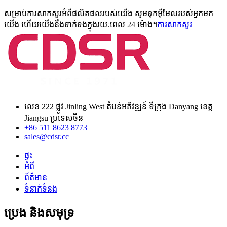
សម្រាប់ការសាកសួរអំពីផលិតផលរបស់យើង សូមទុកអ៊ីមែលរបស់អ្នកមក
យើង ហើយយើងនឹងទាក់ទងក្នុងរយៈពេល 24 ម៉ោង។
ការសាកសួរ
លេខ 222 ផ្លូវ Jinling West តំបន់អភិវឌ្ឍន៍ ទីក្រុង Danyang ខេត្ត
Jiangsu ប្រទេសចិន
+86 511 8623 8773
sales@cdsr.cc
ផ្ទះ
អំពី
ព័ត៌មាន
ទំនាក់ទំនង
ប្រេង និងសមុទ្រ