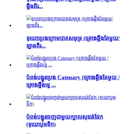
ឆ្អឹងពីរ...
ទុយោប្រេងក្រោមបាតសមុទ្រ (គ្រោងឆ្អឹងតែមួយ/
ឡានពីរ...
បំពង់បង្ហូរប្រេង Catenary (គ្រោងឆ្អឹងតែមួយ /
គ្រោងឆ្អឹងទ្វេ ...
បំពង់បង្ហូរចេញជាមួយក្បាលសុដន់ដែក
(ទុយោបូមទឹក)