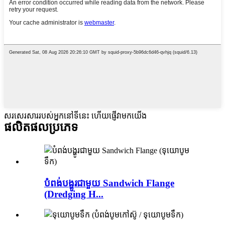
សរសេរសាររបស់អ្នកនៅទីនេះ ហើយផ្ញើវាមកយើង
ផលិតផល
ប្រភេទ
បំពង់បង្ហូរជាមួយ Sandwich Flange
(Dredging H...