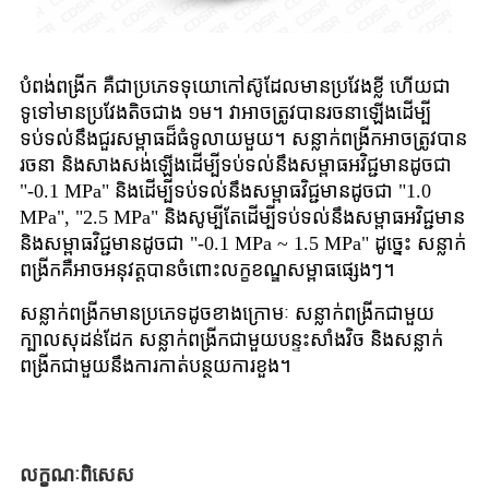
បំពង់ពង្រីក គឺជាប្រភេទទុយោកៅស៊ូដែលមានប្រវែងខ្លី ហើយជា
ទូទៅមានប្រវែងតិចជាង ១ម។ វាអាចត្រូវបានរចនាឡើងដើម្បី
ទប់ទល់នឹងជួរសម្ពាធដ៏ធំទូលាយមួយ។ សន្លាក់ពង្រីកអាចត្រូវបាន
រចនា និងសាងសង់ឡើងដើម្បីទប់ទល់នឹងសម្ពាធអវិជ្ជមានដូចជា
"-0.1 MPa" និងដើម្បីទប់ទល់នឹងសម្ពាធវិជ្ជមានដូចជា "1.0
MPa", "2.5 MPa" និងសូម្បីតែដើម្បីទប់ទល់នឹងសម្ពាធអវិជ្ជមាន
និងសម្ពាធវិជ្ជមានដូចជា "-0.1 MPa ~ 1.5 MPa" ដូច្នេះ សន្លាក់
ពង្រីកគឺអាចអនុវត្តបានចំពោះលក្ខខណ្ឌសម្ពាធផ្សេងៗ។
សន្លាក់ពង្រីកមានប្រភេទដូចខាងក្រោមៈ សន្លាក់ពង្រីកជាមួយ
ក្បាលសុដន់ដែក សន្លាក់ពង្រីកជាមួយបន្ទះសាំងវិច និងសន្លាក់
ពង្រីកជាមួយនឹងការកាត់បន្ថយការខួង។
លក្ខណៈពិសេស