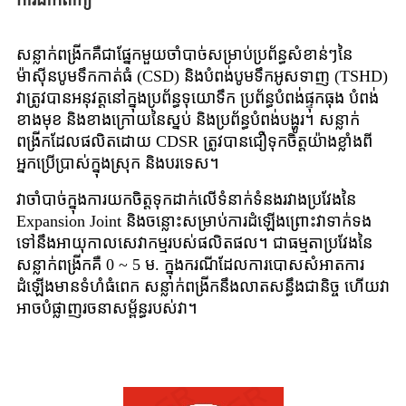
ការដាក់ពាក្យ
សន្លាក់ពង្រីកគឺជាផ្នែកមួយចាំបាច់សម្រាប់ប្រព័ន្ធសំខាន់ៗនៃ
ម៉ាស៊ីនបូមទឹកកាត់ធំ (CSD) និងបំពង់បូមទឹកអូសទាញ (TSHD)
វាត្រូវបានអនុវត្តនៅក្នុងប្រព័ន្ធទុយោទឹក ប្រព័ន្ធបំពង់ផ្ទុកធុង បំពង់
ខាងមុខ និងខាងក្រោយនៃស្នប់ និងប្រព័ន្ធបំពង់បង្ហូរ។ សន្លាក់
ពង្រីកដែលផលិតដោយ CDSR ត្រូវបានជឿទុកចិត្តយ៉ាងខ្លាំងពី
អ្នកប្រើប្រាស់ក្នុងស្រុក និងបរទេស។
វាចាំបាច់ក្នុងការយកចិត្តទុកដាក់លើទំនាក់ទំនងរវាងប្រវែងនៃ
Expansion Joint និងចន្លោះសម្រាប់ការដំឡើងព្រោះវាទាក់ទង
ទៅនឹងអាយុកាលសេវាកម្មរបស់ផលិតផល។ ជាធម្មតាប្រវែងនៃ
សន្លាក់ពង្រីកគឺ 0 ~ 5 ម. ក្នុងករណីដែលការបោសសំអាតការ
ដំឡើងមានទំហំធំពេក សន្លាក់ពង្រីកនឹងលាតសន្ធឹងជានិច្ច ហើយវា
អាចបំផ្លាញរចនាសម្ព័ន្ធរបស់វា។