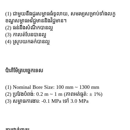
(1) ជាមួយនឹងជួរសម្ពាធធំទូលាយ, សមរម្យសម្រាប់ទាំងលក្ខ
ខណ្ឌសម្ពាធអវិជ្ជមាននិងវិជ្ជមាន។
(2) ធន់នឹងសំណឹកបានល្អ
(3) ការបត់បែនបានល្អ
(4) ស្រូបយកឆក់បានល្អ
ប៉ារ៉ាម៉ែត្របច្ចេកទេស
(1) Nominal Bore Size: 100 mm ~ 1300 mm
(2) ប្រវែងបំពង់: 0.2 m ~ 1 m (ភាពអត់ធ្មត់: ± 1%)
(3) សម្ពាធការងារ: -0.1 MPa ទៅ 3.0 MPa