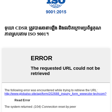
ទុយោ CDSR ត្រូវបានរចនាឡើង និងផលិតក្រោមប្រព័ន្ធគុណ
ភាពស្របតាម ISO 9001។