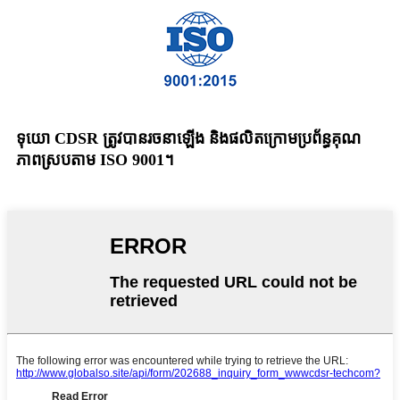
ទុយោ CDSR ត្រូវបានរចនាឡើង និងផលិតក្រោមប្រព័ន្ធគុណ
ភាពស្របតាម ISO 9001។