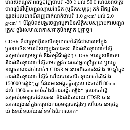
មានសីតុណ្ហភាពព័ទ្ធជុំវិញចាប់ពី -20 ℃ ដល់ 50 ℃ ហើយអាចត្រូវ
បានប្រើដើម្បីបញ្ជូនល្បាយនៃទឹក (ឬទឹកសមុទ្រ) ភក់ ដីឥដ្ឋ និង
ខ្សាច់ដែលមានទំនាញជាក់លាក់ចាប់ពី 1.0 g/cm³ ដល់ 2.0
g/cm³ ។ ប៉ុន្តែបំពង់បង្ហូរចេញធម្មតាមិនស័ក្តិសមសម្រាប់ការបញ្ជូន
ក្រួស ថ្មដែលមានអាកាសធាតុមិនស្អាត ឬផ្កាថ្ម។
CDSR គឺជាក្រុមហ៊ុនផលិតទុយោកៅស៊ូធំជាងគេនៅក្នុង
ប្រទេសចិន មានជំនាញក្នុងការរចនា និងផលិតទុយោកៅស៊ូ
សម្រាប់ការបូមខ្សាច់ និងកម្មវិធីផ្សេងៗ CDSR មានតួនាទីរចនា
និងផលិតទុយោកៅស៊ូតាមតម្រូវការរបស់អ្នកប្រើប្រាស់ ឬលក្ខ
ខណ្ឌការងារជាក់លាក់។ CDSR មានបទពិសោធន៍ជាង 40 ឆ្នាំក្នុង
ការផលិតទុយោកៅស៊ូធំ ហើយបានផលិតទុយោកៅស៊ូជាង
150000 ផ្សេងៗគ្នា ដែលមានអង្កត់ផ្ចិតប្រហោងចាប់ពី 80mm
ដល់ 1300mm ចាប់តាំងពីការបង្កើតឡើង។ ទុយោកៅស៊ូ
សម្រាប់បូមខ្សាច់ដែលរចនា និងផលិតដោយ CDSR បាន
សាកល្បងនៅក្នុងគម្រោងការបូមខ្សាច់ផ្សេងៗ ហើយបានអនុវត្ត
យ៉ាងទូលំទូលាយនៅទូទាំងពិភពលោក។