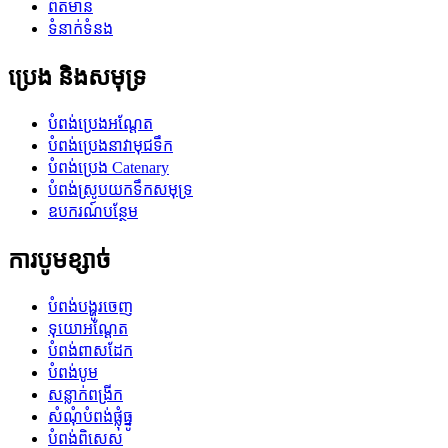
ព័ត៌មាន
ទំនាក់ទំនង
ប្រេង និងសមុទ្រ
បំពង់ប្រេងអណ្តែត
បំពង់ប្រេងនាវាមុជទឹក
បំពង់ប្រេង Catenary
បំពង់ស្រូបយកទឹកសមុទ្រ
ឧបករណ៍បន្ថែម
ការបូមខ្សាច់
បំពង់បង្ហូរចេញ
ទុយោអណ្តែត
បំពង់ពាសដែក
បំពង់បូម
សន្លាក់ពង្រីក
សំណុំបំពង់ផ្លុំធ្នូ
បំពង់ពិសេស