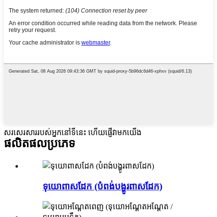
សរសេរសាររបស់អ្នកនៅទីនេះ ហើយផ្ញើវាមកយើង
ផលិតផល
ប្រភេទ
ទុយោពាសដែក (បំពង់បង្ហូរពាសដែក)