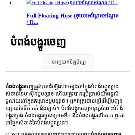
Full Floating Hose (ទុយោអណ្តែតអណ្តែត
/ D...
បំពង់បង្ហូរចេញ
ទាញយកខិត្តប័ណ្ណ
បំពង់បង្ហូរចេញ
ត្រូវបានដំឡើងជាចម្បងនៅក្នុងបំពង់បង្ហូរប្រេង
សំខាន់នៃម៉ាស៊ីនបូមខ្សាច់ ហើយត្រូវបានប្រើប្រាស់យ៉ាងទូលំ
ទូលាយនៅក្នុងគម្រោងបូមខ្សាច់។ ពួកវាត្រូវបានប្រើដើម្បីបញ្ជូន
ល្បាយនៃទឹក ភក់ និងខ្សាច់។ បំពង់បង្ហូរចេញអនុវត្តចំពោះបំពង់
បង្ហូរប្រេង បំពង់បង្ហូរប្រេងក្រោមទឹក និងបំពង់បង្ហូរលើគោក ពួកវា
ជាផ្នែកសំខាន់នៃបំពង់បង្ហូរប្រេង។
CDSR ផ្គត់ផ្គង់ប្រភេទសំខាន់ៗដូចខាងក្រោម
បំពង់បង្ហូរចេញ៖