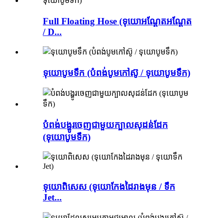
Full Floating Hose (ទុយោអណ្តែតអណ្តែត
/ D...
ទុយោបូមទឹក (បំពង់បូមកៅស៊ូ / ទុយោបូមទឹក)
បំពង់បង្ហូរចេញជាមួយក្បាលសុដន់ដែក
(ទុយោបូមទឹក)
ទុយោពិសេស (ទុយោកែងដៃរាងមុន / ទឹក
Jet...