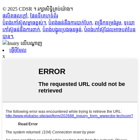
© 2025 CDSR ។ រក្សាសិទ្ធិគ្រប់យ៉ាង។
ផលិតផលក្តៅ
,
ផែនទីគេហទំព័រ
បំពង់កៅស៊ូសម្ពាធខ្ពស់។
,
បំពង់ធន់នឹងការបាក់បែក
,
ពង្រីកទម្រង់រួម
,
ទុយោ
កៅស៊ូធន់នឹងការពាក់
,
បំពង់បង្ហូរប្រេងធុនធ្ងន់
,
បំពង់កៅស៊ូដែលអាចបត់បែន
បាន។
,
ផ្ញើអ៊ីមែល
x