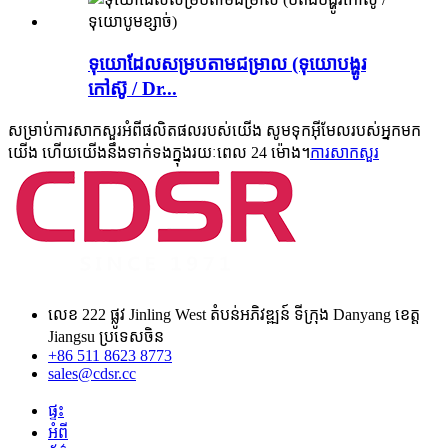
ទុយោដែលសម្របតាមជម្រាល (ទុយោបង្ហូរ
កៅស៊ូ / Dr...
សម្រាប់ការសាកសួរអំពីផលិតផលរបស់យើង សូមទុកអ៊ីមែលរបស់អ្នកមក
យើង ហើយយើងនឹងទាក់ទងក្នុងរយៈពេល 24 ម៉ោង។
ការសាកសួរ
លេខ 222 ផ្លូវ Jinling West តំបន់អភិវឌ្ឍន៍ ទីក្រុង Danyang ខេត្ត
Jiangsu ប្រទេសចិន
+86 511 8623 8773
sales@cdsr.cc
ផ្ទះ
អំពី