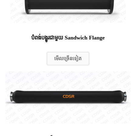
បំពង់បង្ហូរជាមួយ Sandwich Flange
មើលច្រើនទៀត