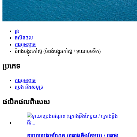
ផ្ទះ
ផលិតផល
ការបូមខ្សាច់
បំពង់បង្ហូរកៅស៊ូ (បំពង់បង្ហូរកៅស៊ូ / ទុយោបូមទឹក)
ប្រភេទ
ការបូមខ្សាច់
ប្រេង និងសមុទ្រ
ផលិតផលពិសេស
ទុយោប្រេងអណ្តែត (គ្រោងឆ្អឹងតែមួយ / គ្រោង