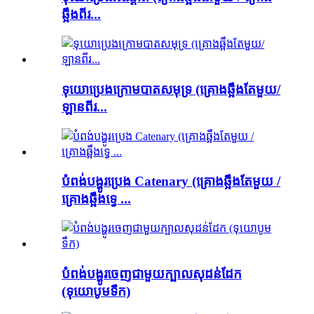
ឆ្អឹងពីរ...
ទុយោប្រេងក្រោមបាតសមុទ្រ (គ្រោងឆ្អឹងតែមួយ/
ឡានពីរ...
បំពង់បង្ហូរប្រេង Catenary (គ្រោងឆ្អឹងតែមួយ /
គ្រោងឆ្អឹងទ្វេ ...
បំពង់បង្ហូរចេញជាមួយក្បាលសុដន់ដែក
(ទុយោបូមទឹក)