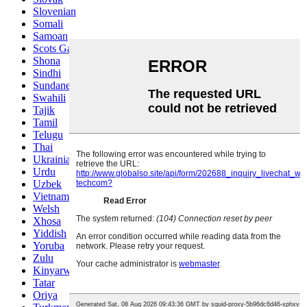
Slovenian
Somali
Samoan
Scots Gaelic
Shona
Sindhi
Sundanese
Swahili
Tajik
Tamil
Telugu
Thai
Ukrainian
Urdu
Uzbek
Vietnamese
Welsh
Xhosa
Yiddish
Yoruba
Zulu
Kinyarwanda
Tatar
Oriya