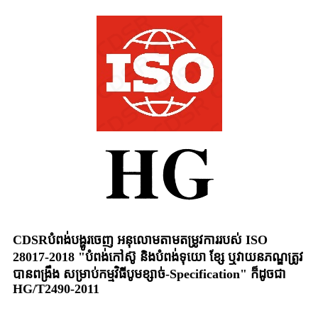
CDSR
បំពង់បង្ហូរចេញ អនុលោមតាមតម្រូវការរបស់ ISO
28017-2018 "បំពង់កៅស៊ូ និងបំពង់ទុយោ ខ្សែ ឬវាយនភណ្ឌត្រូវ
បានពង្រឹង សម្រាប់កម្មវិធីបូមខ្សាច់-Specification" ក៏ដូចជា
HG/T2490-2011