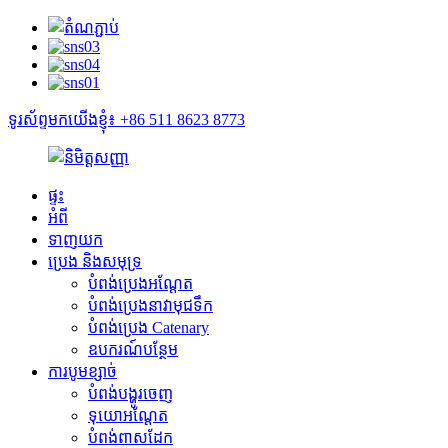
ទូរស័ព្ទមកយើងខ្ញុំ៖ +86 511 8623 8773
ផ្ទះ
អំពី
ទាញយក
ប្រេង និងសមុទ្រ
បំពង់ប្រេងអណ្តែត
បំពង់ប្រេងនាវាមុជទឹក
បំពង់ប្រេង Catenary
ឧបករណ៍បន្ថែម
ការបូមខ្សាច់
បំពង់បង្ហូរចេញ
ទុយោអណ្តែត
បំពង់ពាសដែក