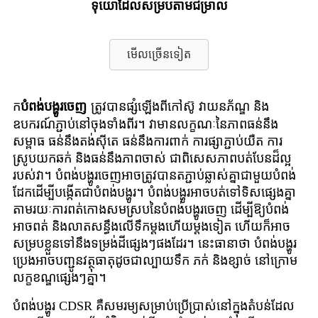
ទុយោដែលសម្របតាមជម្រាល
មើលច្រើនទៀត
ក
បំពង់បង្ហូរចេញ
ត្រូវបានផ្សំឡើងពីកៅស៊ូ វាយនភ័ណ្ឌ និង
ឧបករណ៍ភ្ជាប់នៅចុងទាំងពីរ។ វាមានលក្ខណៈនៃភាពធន់នឹង
សម្ពាធ ធន់នឹងតង់ស៊ីតេ ធន់នឹងការពាក់ ការផ្សាភ្ជាប់យឺត ការ
ស្រូបយកឆក់ និងធន់នឹងភាពចាស់ ជាពិសេសភាពបត់បែនដ៏ល្អ
របស់វា។ បំពង់បង្ហូរចេញអាចត្រូវបានតភ្ជាប់ឆ្លាស់គ្នាជាមួយបំពង់
ដែកដើម្បីបង្កើតជាបំពង់បង្ហូរ។ បំពង់បង្ហូរអាចបត់ទៅទិសផ្សេងគ្នា
តាមរយៈការពត់កោងសមស្របនៃបំពង់បង្ហូរចេញ ដើម្បីឱ្យបំពង់
អាចពត់ និងលាតសន្ធឹងលើទឹកម្តងហើយម្តងទៀត ហើយក៏អាច
សម្របខ្លួនទៅនឹងទម្រង់ដីផ្សេងៗផងដែរ។ នេះធានាថា បំពង់បង្ហូរ
ប្រេងអាចបញ្ជូនវត្ថុធាតុដូចជាល្បាយទឹក ភក់ និងខ្សាច់ នៅក្រោម
លក្ខខណ្ឌផ្សេងៗគ្នា។
បំពង់បង្ហូរ CDSR គឺសមរម្យសម្រាប់ប្រើប្រាស់នៅក្នុងតំបន់ដែល