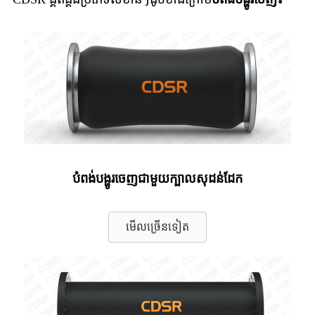
បំពង់បង្ហូរចេញជាមួយក្បាលសុដន់ដែក
មើលច្រើនទៀត