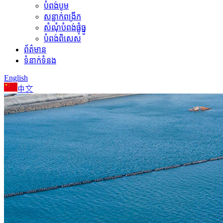
បំពង់បូម
សន្លាក់ពង្រីក
សំណុំបំពង់ផ្លុំធ្នូ
បំពង់ពិសេស
ព័ត៌មាន
ទំនាក់ទំនង
English
中文