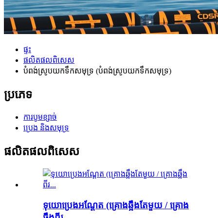
ផ្ទះ
ផលិតផលពិសេស
បំពង់ស្រូបយកទឹកសមុទ្រ (បំពង់ស្រូបយកទឹកសមុទ្រ)
ប្រភេទ
ការបូមខ្សាច់
ប្រេង និងសមុទ្រ
ផលិតផលពិសេស
ទុយោប្រេងអណ្តែត (គ្រោងឆ្អឹងតែមួយ / គ្រោង
ឆ្អឹងពីរ...