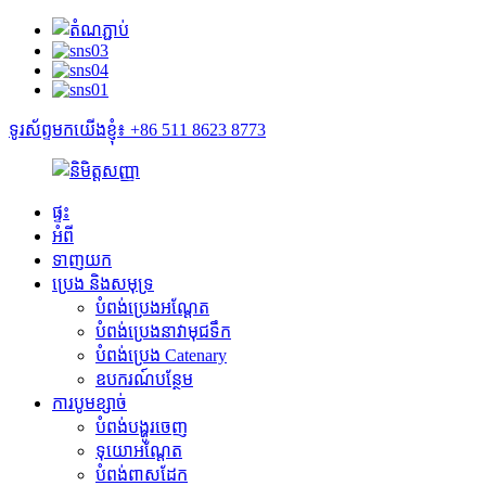
ទូរស័ព្ទមកយើងខ្ញុំ៖ +86 511 8623 8773
ផ្ទះ
អំពី
ទាញយក
ប្រេង និងសមុទ្រ
បំពង់ប្រេងអណ្តែត
បំពង់ប្រេងនាវាមុជទឹក
បំពង់ប្រេង Catenary
ឧបករណ៍បន្ថែម
ការបូមខ្សាច់
បំពង់បង្ហូរចេញ
ទុយោអណ្តែត
បំពង់ពាសដែក