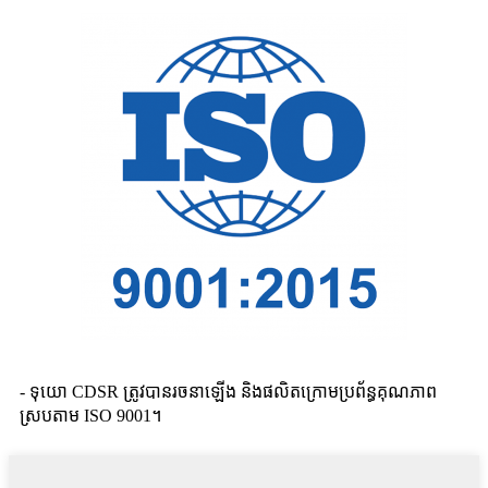
- ទុយោ CDSR ត្រូវបានរចនាឡើង និងផលិតក្រោមប្រព័ន្ធគុណភាព
ស្របតាម ISO 9001។