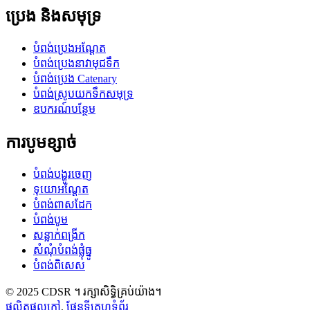
ប្រេង និងសមុទ្រ
បំពង់ប្រេងអណ្តែត
បំពង់ប្រេងនាវាមុជទឹក
បំពង់ប្រេង Catenary
បំពង់ស្រូបយកទឹកសមុទ្រ
ឧបករណ៍បន្ថែម
ការបូមខ្សាច់
បំពង់បង្ហូរចេញ
ទុយោអណ្តែត
បំពង់ពាសដែក
បំពង់បូម
សន្លាក់ពង្រីក
សំណុំបំពង់ផ្លុំធ្នូ
បំពង់ពិសេស
© 2025 CDSR ។ រក្សាសិទ្ធិគ្រប់យ៉ាង។
ផលិតផលក្តៅ
,
ផែនទីគេហទំព័រ