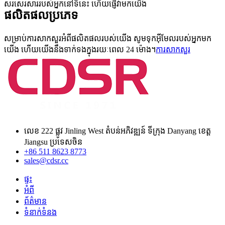
សរសេរសាររបស់អ្នកនៅទីនេះ ហើយផ្ញើវាមកយើង
ផលិតផល
ប្រភេទ
សម្រាប់ការសាកសួរអំពីផលិតផលរបស់យើង សូមទុកអ៊ីមែលរបស់អ្នកមក
យើង ហើយយើងនឹងទាក់ទងក្នុងរយៈពេល 24 ម៉ោង។
ការសាកសួរ
លេខ 222 ផ្លូវ Jinling West តំបន់អភិវឌ្ឍន៍ ទីក្រុង Danyang ខេត្ត
Jiangsu ប្រទេសចិន
+86 511 8623 8773
sales@cdsr.cc
ផ្ទះ
អំពី
ព័ត៌មាន
ទំនាក់ទំនង