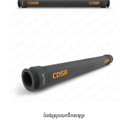
បំពង់ស្រូបយកទឹកសមុទ្រ