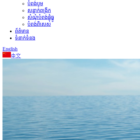
បំពង់បូម
សន្លាក់ពង្រីក
សំណុំបំពង់ផ្លុំធ្នូ
បំពង់ពិសេស
ព័ត៌មាន
ទំនាក់ទំនង
English
中文