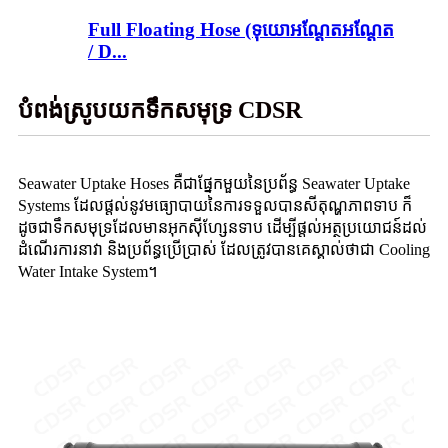
Full Floating Hose (ទុយោអណ្តែតអណ្តែត
/ D...
បំពង់ស្រូបយកទឹកសមុទ្រ CDSR
Seawater Uptake Hoses គឺជាផ្នែកមួយនៃប្រព័ន្ធ Seawater Uptake
Systems ដែលផ្តល់នូវមធ្យោបាយនៃការទទួលបានសីតុណ្ហភាពទាប ក៏
ដូចជាទឹកសមុទ្រដែលមានអុកស៊ីហ្សែនទាប ដើម្បីផ្តល់អត្ថប្រយោជន៍ដល់
ដំណើរការនាវា និងប្រព័ន្ធប្រើប្រាស់ ដែលត្រូវបានគេស្គាល់ថាជា Cooling
Water Intake System។