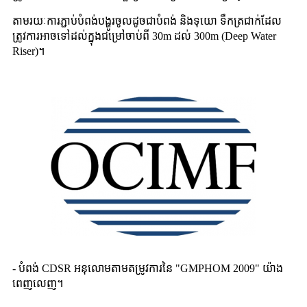
តាមរយៈ​ការ​ភ្ជាប់​បំពង់​បង្ហូរ​ចូល​ដូចជា​បំពង់ និង​ទុយោ ទឹក​ត្រជាក់​ដែល​
ត្រូវការ​អាច​ទៅដល់​ក្នុង​ជម្រៅ​ចាប់ពី 30m ដល់ 300m (Deep Water
Riser)។
- បំពង់ CDSR អនុលោមតាមតម្រូវការនៃ "GMPHOM 2009" យ៉ាង
ពេញលេញ។