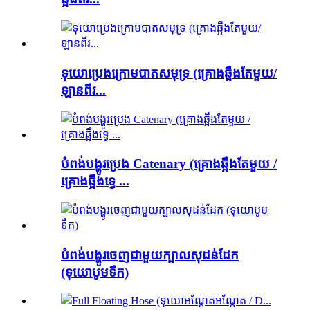
ទុយោប្រេងក្រោមបាតសមុទ្រ (គ្រោងឆ្អឹងតែមួយ/
ឡានពីរ...
បំពង់បង្ហូរប្រេង Catenary (គ្រោងឆ្អឹងតែមួយ /
គ្រោងឆ្អឹងទ្វេ ...
បំពង់បង្ហូរចេញជាមួយក្បាលសុដន់ដែក
(ទុយោបូមទឹក)