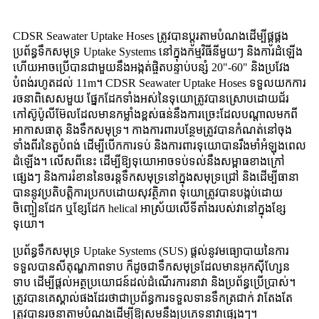
CDSR Seawater Uptake Hoses ត្រូវបានប្ដូរតាមបំណងដើម្បីផ្គូផ្គង
ប្រព័ន្ធទឹកសមុទ្រ Uptake Systems នៅក្នុងកម្មវិធីនីមួយៗ និងការដំឡើង
ហើយអាចប្រើបានជាមួយនឹងអង្កត់ផ្ចិតបន្ទាប់បន្សំ 20"-60" និងប្រវែង
បំពង់រហូតដល់ 11m។ CDSR Seawater Uptake Hoses ទទួលយកការ
រចនាពិសេសមួយ ផ្នែកដែកទាំងអស់នៃទុយោត្រូវបានស្រោបដោយជ័រ
កៅស៊ូប៉ូលីម៊ែលដែលមានកម្លាំងខ្ពស់ធន់នឹងការច្រេះដែលបណ្តាលមកពី
អាកាសធាតុ និងទឹកសមុទ្រ។ កាងការពារបន្ថែមត្រូវបានកំណត់នៅចុង
ទាំងពីរនៃតួបំពង់ ដើម្បីបើកការទប់ និងការពារទុយោបានរឹងមាំអំឡុងពេល
ដំឡើង។ លើសពីនេះ ដើម្បីឱ្យទុយោអាចទប់ទល់នឹងសម្ពាធខាងក្រៅ
ផ្សេងៗ និងការរំខាននៃចរន្តទឹកសមុទ្រនៅក្នុងសមុទ្រជ្រៅ និងដើម្បីធានា
បាននូវប្រតិបត្តិការប្រកបដោយសុវត្ថិភាព ទុយោត្រូវបានបង្កប់ដោយ
ចិញ្ចៀនដែក ឬខ្សែដែក helical អាស្រ័យលើទីតាំងរបស់វានៅក្នុងខ្សែ
ទុយោ។
ប្រព័ន្ធទឹកសមុទ្រ Uptake Systems (SUS) ផ្តល់នូវមធ្យោបាយនៃការ
ទទួលបានសីតុណ្ហភាពទាប ក៏ដូចជាទឹកសមុទ្រដែលមានអុកស៊ីហ្សែន
ទាប ដើម្បីផ្តល់អត្ថប្រយោជន៍ដល់ដំណើរការនាវា និងប្រព័ន្ធប្រើប្រាស់។
ត្រូវបានគេស្គាល់ផងដែរថាជាប្រព័ន្ធការទទួលទានទឹកត្រជាក់ វាតែងតែ
ត្រូវបានរចនាតាមបំណងដើម្បីឱ្យសមនឹងប្រភេទនាវាផ្សេងៗ។