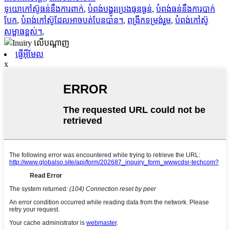
ទុយោកៅស៊ូធន់នឹងការពាក់
,
បំពង់បង្ហូរប្រេងធុនធ្ងន់
,
បំពង់ធន់នឹងការបាក់
បែក
,
បំពង់កៅស៊ូដែលអាចបត់បែនបាន។
,
ពង្រីកទម្រង់រួម
,
បំពង់កៅស៊ូ
សម្ពាធខ្ពស់។
,
ផ្ញើអ៊ីមែល
x