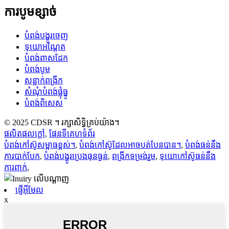
ការបូមខ្សាច់
បំពង់បង្ហូរចេញ
ទុយោអណ្តែត
បំពង់ពាសដែក
បំពង់បូម
សន្លាក់ពង្រីក
សំណុំបំពង់ផ្លុំធ្នូ
បំពង់ពិសេស
© 2025 CDSR ។ រក្សាសិទ្ធិគ្រប់យ៉ាង។
ផលិតផលក្តៅ
,
ផែនទីគេហទំព័រ
បំពង់កៅស៊ូសម្ពាធខ្ពស់។
,
បំពង់កៅស៊ូដែលអាចបត់បែនបាន។
,
បំពង់ធន់នឹង
ការបាក់បែក
,
បំពង់បង្ហូរប្រេងធុនធ្ងន់
,
ពង្រីកទម្រង់រួម
,
ទុយោកៅស៊ូធន់នឹង
ការពាក់
,
ផ្ញើអ៊ីមែល
x