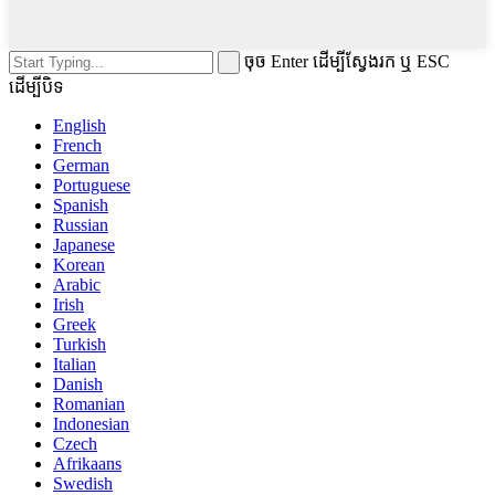
ចុច Enter ដើម្បីស្វែងរក ឬ ESC
ដើម្បីបិទ
English
French
German
Portuguese
Spanish
Russian
Japanese
Korean
Arabic
Irish
Greek
Turkish
Italian
Danish
Romanian
Indonesian
Czech
Afrikaans
Swedish