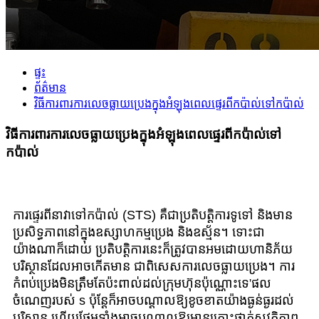
ផ្ទះ
ព័ត៌មាន
វិធីការពារការលេចធ្លាយប្រេងក្នុងអំឡុងពេលផ្ទេរពីកប៉ាល់ទៅកប៉ាល់
វិធីការពារការលេចធ្លាយប្រេងក្នុងអំឡុងពេលផ្ទេរពីកប៉ាល់ទៅ
កប៉ាល់
ការផ្ទេរពីនាវាទៅកប៉ាល់ (STS) គឺជាប្រតិបត្តិការទូទៅ និងមាន
ប្រសិទ្ធភាពនៅក្នុងឧស្សាហកម្មប្រេង និងឧស្ម័ន។ ទោះជា
យ៉ាងណាក៏ដោយ ប្រតិបត្តិការនេះក៏ត្រូវបានអមដោយហានិភ័យ
បរិស្ថានដែលអាចកើតមាន ជាពិសេសការលេចធ្លាយប្រេង។ ការ
កំពប់ប្រេងមិនត្រឹមតែប៉ះពាល់ដល់ក្រុមហ៊ុនប៉ុណ្ណោះទេ
'
ផល
ចំណេញរបស់ s ប៉ុន្តែក៏អាចបណ្តាលឱ្យខូចខាតយ៉ាងធ្ងន់ធ្ងរដល់
បរិស្ថាន ហើយថែមទាំងអាចបណ្តាលឱ្យមានគ្រោះថ្នាក់សុវត្ថិភាព