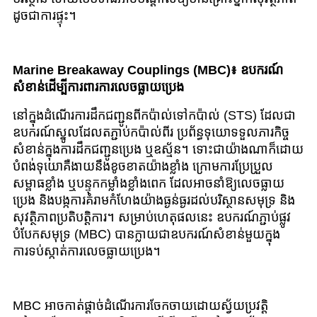
ដូចជាការផ្ទុះ។
Marine Breakaway Couplings (MBC)៖ ឧបករណ៍
សំខាន់ដើម្បីការពារការលេចធ្លាយប្រេង
នៅក្នុងដំណើរការដឹកជញ្ជូនពីកប៉ាល់ទៅកប៉ាល់ (STS) ដែលជា
ឧបករណ៍ស្នូលដែលតភ្ជាប់កប៉ាល់ពីរ ប្រព័ន្ធទុយោទទួលភារកិច្ច
សំខាន់ក្នុងការដឹកជញ្ជូនប្រេង ឬឧស្ម័ន។ ទោះជាយ៉ាងណាក៏ដោយ
បំពង់ទុយោគឺងាយនឹងខូចខាតយ៉ាងខ្លាំង ក្រោមការប្រែប្រួល
សម្ពាធខ្លាំង ឬបន្ទុកកម្លាំងខ្លាំងពេក ដែលអាចនាំឱ្យលេចធ្លាយ
ប្រេង និងបង្កការគំរាមកំហែងយ៉ាងធ្ងន់ធ្ងរដល់បរិស្ថានសមុទ្រ និង
សុវត្ថិភាពប្រតិបត្តិការ។ សម្រាប់ហេតុផលនេះ ឧបករណ៍ភ្ជាប់ផ្លូវ
បំបែកសមុទ្រ (MBC) បានក្លាយជាឧបករណ៍សំខាន់មួយក្នុង
ការទប់ស្កាត់ការលេចធ្លាយប្រេង។
MBC អាចកាត់ផ្តាច់ដំណើរការចែកចាយដោយស្វ័យប្រវត្តិ