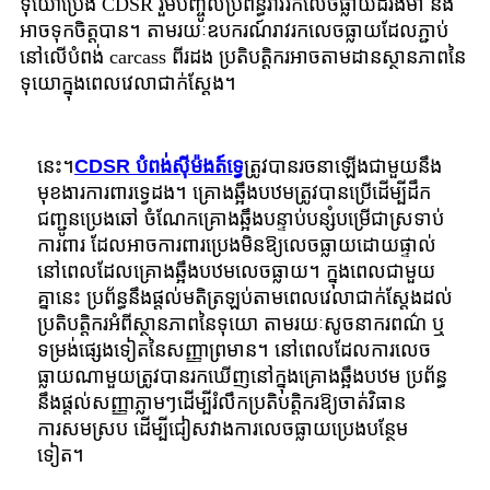
ទុយោប្រេង CDSR រួមបញ្ចូលប្រព័ន្ធរាវរកលេចធ្លាយដ៏រឹងមាំ និង
អាចទុកចិត្តបាន។ តាមរយៈឧបករណ៍រាវរកលេចធ្លាយដែលភ្ជាប់
នៅលើបំពង់ carcass ពីរដង ប្រតិបត្តិករអាចតាមដានស្ថានភាពនៃ
ទុយោក្នុងពេលវេលាជាក់ស្តែង។
នេះ។
CDSR បំពង់ស៊ីម៉ងត៍ទ្វេ
ត្រូវបានរចនាឡើងជាមួយនឹង
មុខងារការពារទ្វេដង។ គ្រោងឆ្អឹងបឋមត្រូវបានប្រើដើម្បីដឹក
ជញ្ជូនប្រេងឆៅ ចំណែកគ្រោងឆ្អឹងបន្ទាប់បន្សំបម្រើជាស្រទាប់
ការពារ ដែលអាចការពារប្រេងមិនឱ្យលេចធ្លាយដោយផ្ទាល់
នៅពេលដែលគ្រោងឆ្អឹងបឋមលេចធ្លាយ។ ក្នុងពេលជាមួយ
គ្នានេះ ប្រព័ន្ធនឹងផ្តល់មតិត្រឡប់តាមពេលវេលាជាក់ស្តែងដល់
ប្រតិបត្តិករអំពីស្ថានភាពនៃទុយោ តាមរយៈសូចនាករពណ៌ ឬ
ទម្រង់ផ្សេងទៀតនៃសញ្ញាព្រមាន។ នៅពេលដែលការលេច
ធ្លាយណាមួយត្រូវបានរកឃើញនៅក្នុងគ្រោងឆ្អឹងបឋម ប្រព័ន្ធ
នឹងផ្តល់សញ្ញាភ្លាមៗដើម្បីរំលឹកប្រតិបត្តិករឱ្យចាត់វិធាន
ការសមស្រប ដើម្បីជៀសវាងការលេចធ្លាយប្រេងបន្ថែម
ទៀត។