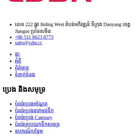
លេខ 222 ផ្លូវ Jinling West តំបន់អភិវឌ្ឍន៍ ទីក្រុង Danyang ខេត្ត
Jiangsu ប្រទេសចិន
+86 511 8623 8773
sales@cdsr.cc
ផ្ទះ
អំពី
ព័ត៌មាន
ទំនាក់ទំនង
ប្រេង និងសមុទ្រ
បំពង់ប្រេងអណ្តែត
បំពង់ប្រេងនាវាមុជទឹក
បំពង់ប្រេង Catenary
បំពង់ស្រូបយកទឹកសមុទ្រ
ឧបករណ៍បន្ថែម