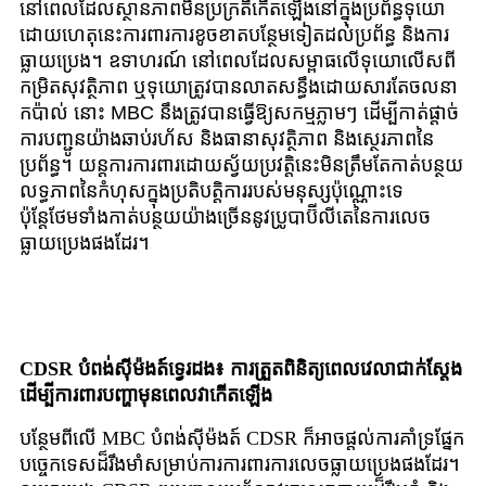
នៅពេលដែលស្ថានភាពមិនប្រក្រតីកើតឡើងនៅក្នុងប្រព័ន្ធទុយោ
ដោយហេតុនេះការពារការខូចខាតបន្ថែមទៀតដល់ប្រព័ន្ធ និងការ
ធ្លាយប្រេង។ ឧទាហរណ៍ នៅពេលដែលសម្ពាធលើទុយោលើសពី
កម្រិតសុវត្ថិភាព ឬទុយោត្រូវបានលាតសន្ធឹងដោយសារតែចលនា
កប៉ាល់ នោះ MBC នឹងត្រូវបានធ្វើឱ្យសកម្មភ្លាមៗ ដើម្បីកាត់ផ្តាច់
ការបញ្ជូនយ៉ាងឆាប់រហ័ស និងធានាសុវត្ថិភាព និងស្ថេរភាពនៃ
ប្រព័ន្ធ។ យន្តការការពារដោយស្វ័យប្រវត្តិនេះមិនត្រឹមតែកាត់បន្ថយ
លទ្ធភាពនៃកំហុសក្នុងប្រតិបត្តិការរបស់មនុស្សប៉ុណ្ណោះទេ
ប៉ុន្តែថែមទាំងកាត់បន្ថយយ៉ាងច្រើននូវប្រូបាប៊ីលីតេនៃការលេច
ធ្លាយប្រេងផងដែរ។
CDSR បំពង់ស៊ីម៉ងត៍ទ្វេរដង៖ ការត្រួតពិនិត្យពេលវេលាជាក់ស្តែង
ដើម្បីការពារបញ្ហាមុនពេលវាកើតឡើង
បន្ថែមពីលើ MBC បំពង់ស៊ីម៉ងត៍ CDSR ក៏អាចផ្តល់ការគាំទ្រផ្នែក
បច្ចេកទេសដ៏រឹងមាំសម្រាប់ការការពារការលេចធ្លាយប្រេងផងដែរ។