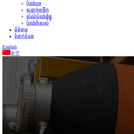
បំពង់បូម
សន្លាក់ពង្រីក
សំណុំបំពង់ផ្លុំធ្នូ
បំពង់ពិសេស
ព័ត៌មាន
ទំនាក់ទំនង
English
中文