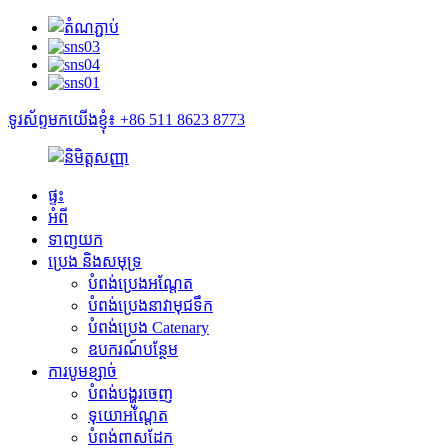
ទូរស័ព្ទមកយើងខ្ញុំ៖ +86 511 8623 8773
ផ្ទះ
អំពី
ទាញយក
ប្រេង និងសមុទ្រ
បំពង់ប្រេងអណ្តែត
បំពង់ប្រេងនាវាមុជទឹក
បំពង់ប្រេង Catenary
ឧបករណ៍បន្ថែម
ការបូមខ្សាច់
បំពង់បង្ហូរចេញ
ទុយោអណ្តែត
បំពង់ពាសដែក