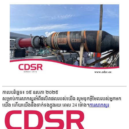
កាលបរិច្ឆេទ៖ ១៥ ឧសភា ២០២៥
សម្រាប់ការសាកសួរអំពីផលិតផលរបស់យើង សូមទុកអ៊ីមែលរបស់អ្នកមក
យើង ហើយយើងនឹងទាក់ទងក្នុងរយៈពេល 24 ម៉ោង។
ការសាកសួរ